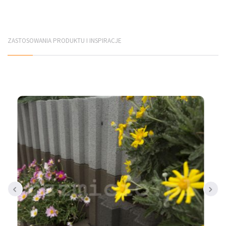
Płyty elewacyjne
Mury betonowe
ZASTOSOWANIA PRODUKTU I INSPIRACJE
Korytka betonowe
Elementy infrastruktury drogowej
Elementy prefabrykowane
PRODUCENCI
Jadar Śląsk
Galabeton Śląsk
Polbruk Śląsk
Combet Śląsk