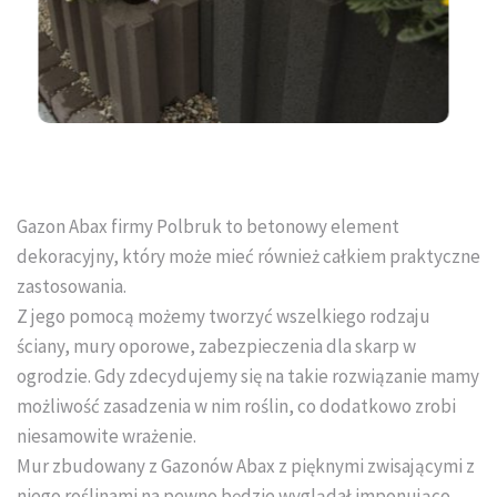
Tral-Słupex Śląsk
BRUK SA Śląsk
KOST-BET Śląsk
Bruk Sp. z o.o. Śląsk
Gazon Abax firmy Polbruk to betonowy element
DREWBET Śląsk
dekoracyjny, który może mieć również całkiem praktyczne
zastosowania.
Goliat Gres Śląsk
Z jego pomocą możemy tworzyć wszelkiego rodzaju
ściany, mury oporowe, zabezpieczenia dla skarp w
KONTAKT
ogrodzie. Gdy zdecydujemy się na takie rozwiązanie mamy
możliwość zasadzenia w nim roślin, co dodatkowo zrobi
O FIRMIE
niesamowite wrażenie.
Mur zbudowany z Gazonów Abax z pięknymi zwisającymi z
USŁUGI BRUKARSKIE
niego roślinami na pewno będzie wyglądał imponująco.