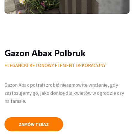
Palisady
Donice betonowe
Schody betonowe
Mała architektura ogrodowa
Gazon Abax Polbruk
Meble do domu i ogrodu
ELEGANCKI BETONOWY ELEMENT DEKORACYJNY
Piasek polimerowy
Gazon Abax potrafi zrobić niesamowite wrażenie, gdy
Chemia
zastosujemy go, jako donicę dla kwiatów w ogrodzie czy
na tarasie.
Wymarzony trawnik
Outlet
ZAMÓW TERAZ
Trawa w rolce PREMIUM