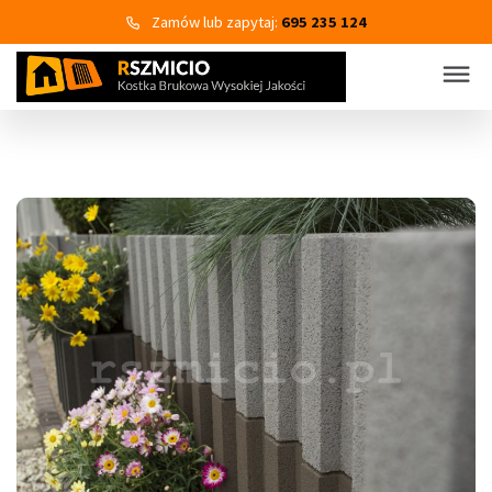
Zamów lub zapytaj:
695 235 124
KOSTKA BRUKOWA
PRODUKTY
Wszystkie kategorie produktów
Kostka brukowa
Eko Bruk
Płyty tarasowo-chodnikowe
Obrzeża dekoracyjne