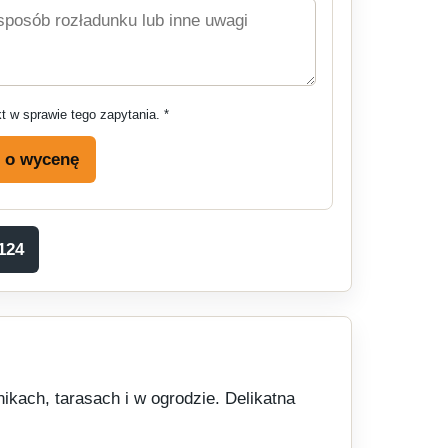
 w sprawie tego zapytania. *
e o wycenę
124
ach, tarasach i w ogrodzie. Delikatna