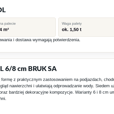
OL
 na palecie
Waga palety
4 m²
ok. 1,50 t
owania i dostawa wymagają potwierdzenia.
 6/8 cm BRUK SA
rmę z praktycznym zastosowaniem na podjazdach, chodnik
wygląd nawierzchni i ułatwiają odprowadzanie wody. Siedem 
oraz bardziej dekoracyjne kompozycje. Warianty 6 i 8 cm u
hni.