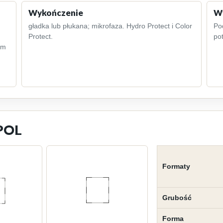
Wykończenie
Wy
gładka lub płukana; mikrofaza. Hydro Protect i Color
Po
Protect.
pot
cm
OPOL
Formaty
Grubość
Forma