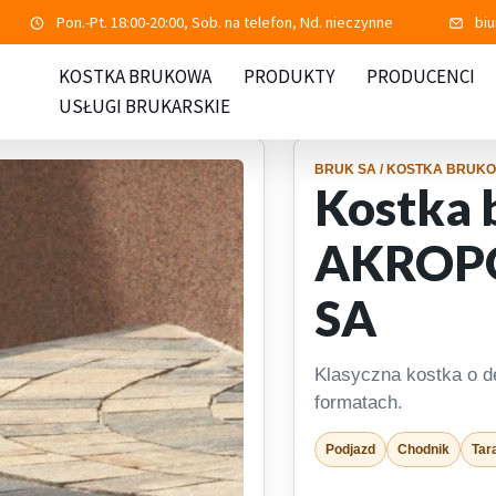
Pon.-Pt. 18:00-20:00, Sob. na telefon, Nd. nieczynne
bi
KOSTKA BRUKOWA
PRODUKTY
PRODUCENCI
USŁUGI BRUKARSKIE
BRUK SA / KOSTKA BRUK
Kostka
AKROPO
SA
Klasyczna kostka o del
formatach.
Podjazd
Chodnik
Tar