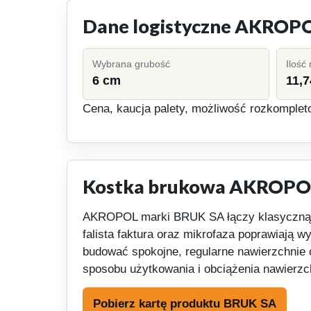
Dane logistyczne AKROP
Wybrana grubość
Ilość
6 cm
11,7
Cena, kaucja palety, możliwość rozkomplet
Kostka brukowa AKROPOL
AKROPOL marki BRUK SA łączy klasyczną fo
falista faktura oraz mikrofaza poprawiają 
budować spokojne, regularne nawierzchnie 
sposobu użytkowania i obciążenia nawierzc
Pobierz kartę produktu BRUK SA