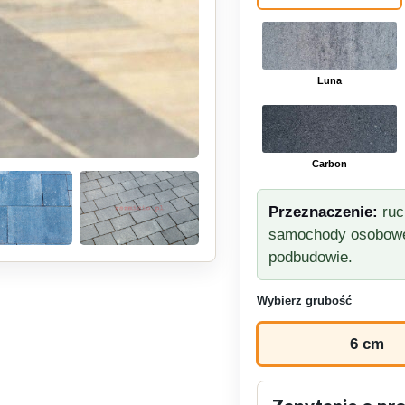
Luna
Carbon
Przeznaczenie:
ruch
samochody osobowe 
podbudowie.
Wybierz grubość
6 cm