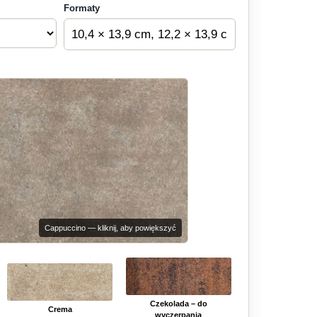
Formaty
Cappuccino — kliknij, aby powiększyć
Czekolada – do
Crema
wyczerpania