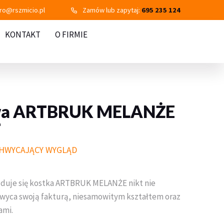
uro@rszmicio.pl
Zamów lub zapytaj:
695 235 124
KONTAKT
O FIRMIE
owa ARTBRUK MELANŻE
T
CHWYCAJĄCY WYGLĄD
ajduje się kostka ARTBRUK MELANŻE nikt nie
chwyca swoją fakturą, niesamowitym kształtem oraz
ami.