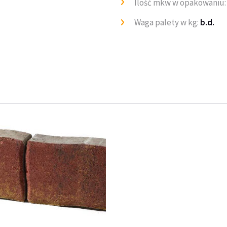
Ilość mkw w opakowaniu
Waga palety w kg:
b.d.