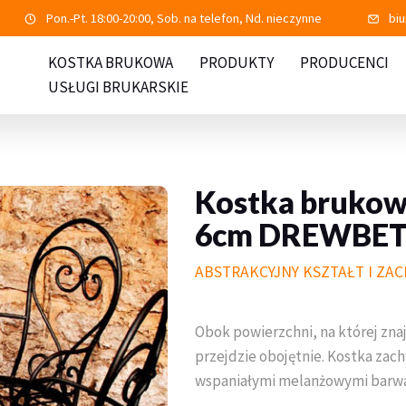
Pon.-Pt. 18:00-20:00, Sob. na telefon, Nd. nieczynne
bi
KOSTKA BRUKOWA
PRODUKTY
PRODUCENCI
USŁUGI BRUKARSKIE
Kostka bruk
6cm DREWBE
ABSTRAKCYJNY KSZTAŁT I ZA
Obok powierzchni, na której zn
przejdzie obojętnie. Kostka za
wspaniałymi melanżowymi barw