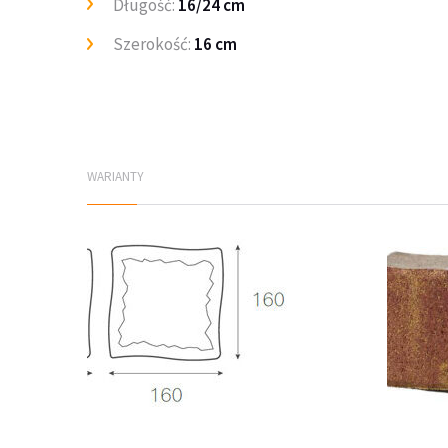
Długość:
16/24 cm
Szerokość:
16 cm
WARIANTY