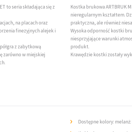
o seria składająca się z
Kostka brukowa ARTBRUK MEL
nieregularnym kształtem. Dzię
acjach, na placach oraz
praktyczna, ale również nie
rzenia finezyjnych alejek i
Wysoka odporność kostki br
niesprzyjające warunki atmos
półgra z zabytkową
produkt.
ę zarówno w miejskiej
Krawędzie kostki zostały wy
ch.
Dostępne kolory: melanż: