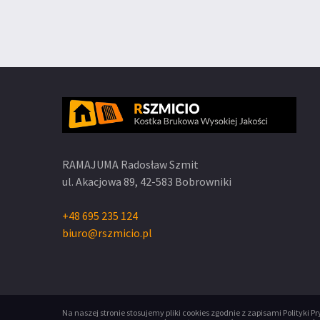
RAMAJUMA Radosław Szmit
ul. Akacjowa 89,
42-583 Bobrowniki
+48 695 235 124
biuro@rszmicio.pl
Na naszej stronie stosujemy pliki cookies zgodnie z zapisami
Polityki P