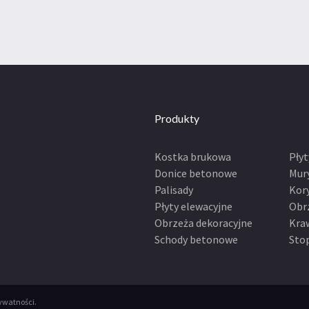
Produkty
Kostka brukowa
Pły
Donice betonowe
Mur
Palisady
Kor
Płyty elewacyjne
Obr
Obrzeża dekoracyjne
Kra
Schody betonowe
Sto
rywatności
.