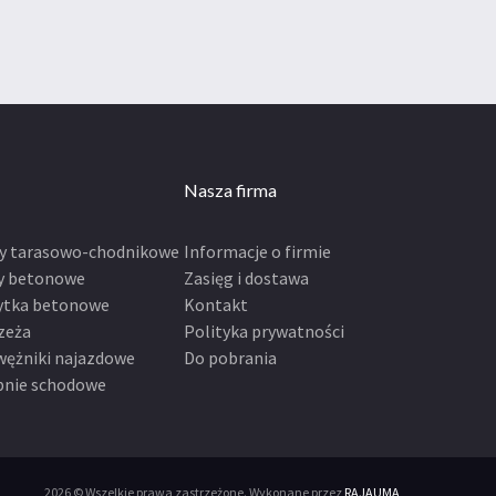
Nasza firma
ty tarasowo-chodnikowe
Informacje o firmie
y betonowe
Zasięg i dostawa
ytka betonowe
Kontakt
zeża
Polityka prywatności
wężniki najazdowe
Do pobrania
pnie schodowe
2026 © Wszelkie prawa zastrzeżone. Wykonane przez
RAJAUMA