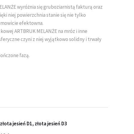
ANŻE wyróżnia się gruboziarnistą fakturą oraz
ki niej powierzchnia stanie się nie tylko
samowicie efektowna.
ukowej ARTBRUK MELANŻE na mróz i inne
feryczne czyni z niej wyjątkowo solidny i trwały
kończone fazą.
złota jesień D1, złota jesień D3