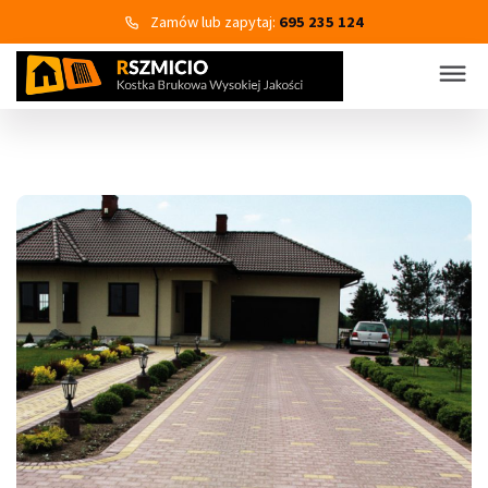
Zamów lub zapytaj:
695 235 124
KOSTKA BRUKOWA
PRODUKTY
Wszystkie kategorie produktów
Kostka brukowa
Eko Bruk
Płyty tarasowo-chodnikowe
Obrzeża dekoracyjne