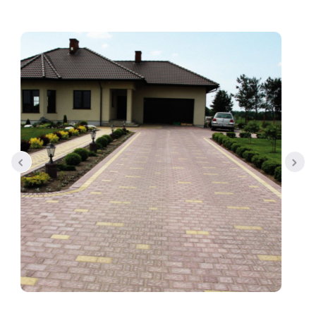
Tral-Słupex Śląsk
BRUK SA Śląsk
KOST-BET Śląsk
Bruk Sp. z o.o. Śląsk
DREWBET Śląsk
Goliat Gres Śląsk
KONTAKT
O FIRMIE
USŁUGI BRUKARSKIE