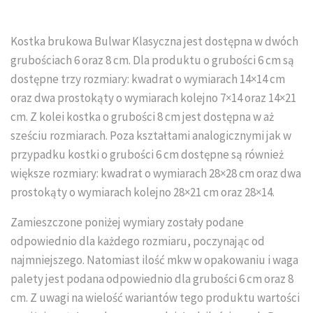
Układanie kostki brukowej
Kostka brukowa Bulwar Klasyczna jest dostępna w dwóch
grubościach 6 oraz 8 cm. Dla produktu o grubości 6 cm są
dostępne trzy rozmiary: kwadrat o wymiarach 14×14 cm
oraz dwa prostokąty o wymiarach kolejno 7×14 oraz 14×21
cm. Z kolei kostka o grubości 8 cm jest dostępna w aż
sześciu rozmiarach. Poza kształtami analogicznymi jak w
przypadku kostki o grubości 6 cm dostępne są również
większe rozmiary: kwadrat o wymiarach 28×28 cm oraz dwa
prostokąty o wymiarach kolejno 28×21 cm oraz 28×14.
Zamieszczone poniżej wymiary zostały podane
odpowiednio dla każdego rozmiaru, poczynając od
najmniejszego. Natomiast ilość mkw w opakowaniu i waga
palety jest podana odpowiednio dla grubości 6 cm oraz 8
cm. Z uwagi na wielość wariantów tego produktu wartości