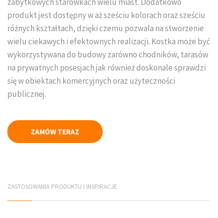
zabytkowych starówkach wielu miast. Dodatkowo
produkt jest dostępny w aż sześciu kolorach oraz sześciu
Płyty elewacyjne
różnych kształtach, dzięki czemu pozwala na stworzenie
Mury betonowe
wielu ciekawych i efektownych realizacji. Kostka może być
wykorzystywana do budowy zarówno chodników, tarasów
Korytka betonowe
na prywatnych posesjach jak również doskonale sprawdzi
się w obiektach komercyjnych oraz użyteczności
Elementy infrastruktury drogowej
publicznej.
Elementy prefabrykowane
PRODUCENCI
ZAMÓW TERAZ
Jadar Śląsk
Galabeton Śląsk
ZASTOSOWANIA PRODUKTU I INSPIRACJE
Polbruk Śląsk
Combet Śląsk