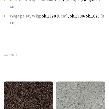
cm)
Waga palety w kg:
ok.1570
(6 cm)
, ok.1580-ok.1675
(8
cm)
WARIANTY