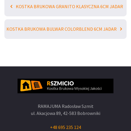
KOSTKA BRUKOWA GRANITO KLASYCZNA 6CM JADAR
KOSTKA BRUKOWA BULWAR COLORBLEND 6CM JADAR
RAMAJUMA Radosław Szmit
ul. Akacjowa 89,
42-583 Bobrowniki
+48 695 235 124