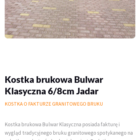
Palisady
Donice betonowe
Schody betonowe
Mała architektura ogrodowa
Meble do domu i ogrodu
Kostka brukowa Bulwar
Piasek polimerowy
Klasyczna 6/8cm Jadar
Chemia
KOSTKA O FAKTURZE GRANITOWEGO BRUKU
Wymarzony trawnik
Outlet
Kostka brukowa Bulwar Klasyczna posiada fakturę i
wygląd tradycyjnego bruku granitowego spotykanego na
Trawa w rolce PREMIUM