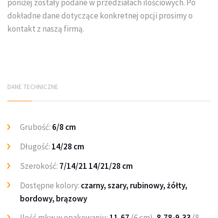
poniżej zostały podane w przedziałach ilościowych. Po
dokładne dane dotyczące konkretnej opcji prosimy o
kontakt z naszą firmą.
DANE TECHNICZNE
Grubość:
6/8 cm
Długość:
14/28 cm
Szerokość:
7/14/21 14/21/28 cm
Dostępne kolory:
czarny, szary, rubinowy, żółty,
bordowy, brązowy
Ilość mkw w opakowaniu:
11,67
(6 cm)
, 8,78-9,33
(8