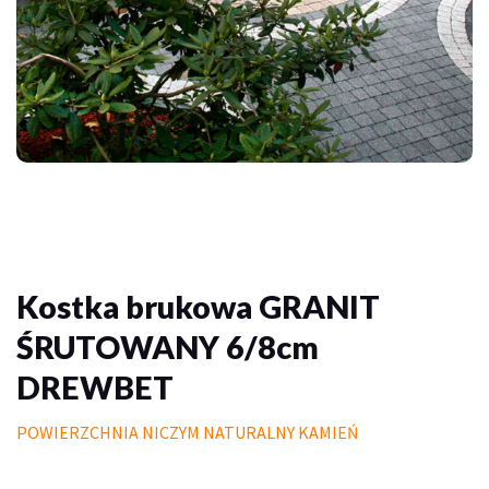
Palisady
Donice betonowe
Schody betonowe
Mała architektura ogrodowa
Meble do domu i ogrodu
Piasek polimerowy
Kostka brukowa GRANIT
Chemia
ŚRUTOWANY 6/8cm
Wymarzony trawnik
DREWBET
Outlet
POWIERZCHNIA NICZYM NATURALNY KAMIEŃ
Trawa w rolce PREMIUM