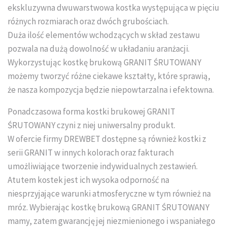
ekskluzywna dwuwarstwowa kostka występująca w pięciu
Układanie kostki brukowej
różnych rozmiarach oraz dwóch grubościach.
Duża ilość elementów wchodzących w skład zestawu
pozwala na dużą dowolność w układaniu aranżacji.
Wykorzystując kostkę brukową GRANIT ŚRUTOWANY
możemy tworzyć różne ciekawe kształty, które sprawią,
że nasza kompozycja będzie niepowtarzalna i efektowna.
Ponadczasowa forma kostki brukowej GRANIT
ŚRUTOWANY czyni z niej uniwersalny produkt.
W ofercie firmy DREWBET dostępne są również kostki z
serii GRANIT w innych kolorach oraz fakturach
umożliwiające tworzenie indywidualnych zestawień.
Atutem kostek jest ich wysoka odporność na
niesprzyjające warunki atmosferyczne w tym również na
mróz. Wybierając kostkę brukową GRANIT ŚRUTOWANY
mamy, zatem gwarancję jej niezmienionego i wspaniałego