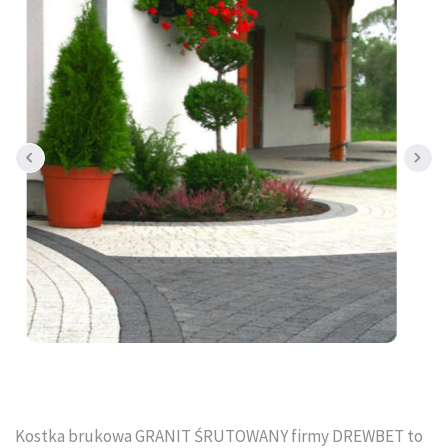
Tral-Słupex Śląsk
BRUK SA Śląsk
KOST-BET Śląsk
Bruk Sp. z o.o. Śląsk
DREWBET Śląsk
Goliat Gres Śląsk
KONTAKT
O FIRMIE
USŁUGI BRUKARSKIE
Kostka brukowa GRANIT ŚRUTOWANY firmy DREWBET to