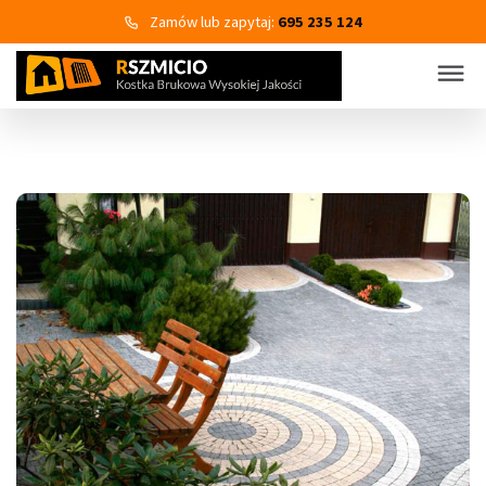
Zamów lub zapytaj:
695 235 124
KOSTKA BRUKOWA
PRODUKTY
Wszystkie kategorie produktów
Kostka brukowa
Eko Bruk
Płyty tarasowo-chodnikowe
Obrzeża dekoracyjne