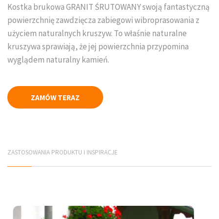
Kostka brukowa GRANIT ŚRUTOWANY swoją fantastyczną
Płyty elewacyjne
powierzchnię zawdzięcza zabiegowi wibroprasowania z
użyciem naturalnych kruszyw. To właśnie naturalne
Mury betonowe
kruszywa sprawiają, że jej powierzchnia przypomina
wyglądem naturalny kamień.
Korytka betonowe
Elementy infrastruktury drogowej
ZAMÓW TERAZ
Elementy prefabrykowane
PRODUCENCI
Jadar Śląsk
ZASTOSOWANIA PRODUKTU I INSPIRACJE
Galabeton Śląsk
Polbruk Śląsk
Combet Śląsk