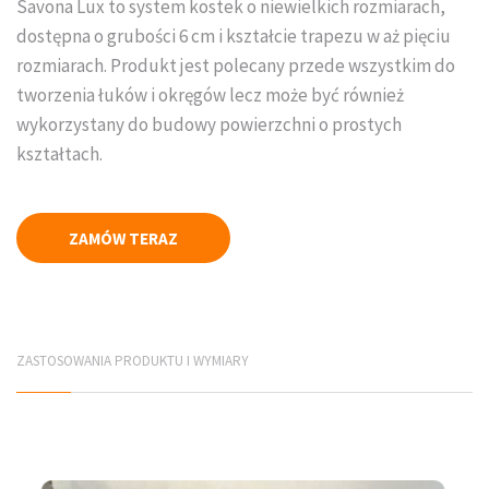
Savona Lux to system kostek o niewielkich rozmiarach,
Płyty elewacyjne
dostępna o grubości 6 cm i kształcie trapezu w aż pięciu
rozmiarach. Produkt jest polecany przede wszystkim do
Mury betonowe
tworzenia łuków i okręgów lecz może być również
wykorzystany do budowy powierzchni o prostych
Korytka betonowe
kształtach.
Elementy infrastruktury drogowej
Elementy prefabrykowane
ZAMÓW TERAZ
PRODUCENCI
Jadar Śląsk
ZASTOSOWANIA PRODUKTU I WYMIARY
Galabeton Śląsk
Polbruk Śląsk
Combet Śląsk