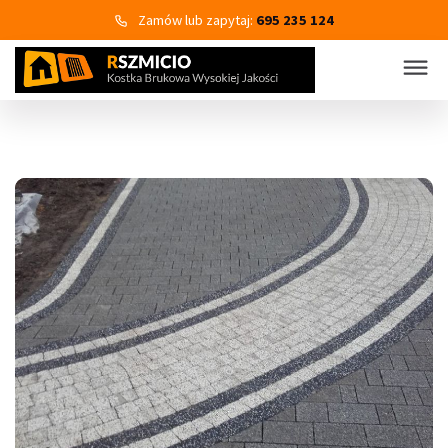
Zamów lub zapytaj:
695 235 124
KOSTKA BRUKOWA
PRODUKTY
Wszystkie kategorie produktów
Kostka brukowa
Eko Bruk
Płyty tarasowo-chodnikowe
Obrzeża dekoracyjne