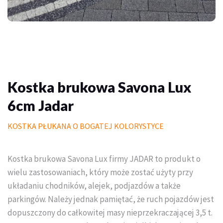
Palisady
Donice betonowe
Schody betonowe
Mała architektura ogrodowa
Kostka brukowa Savona Lux
6cm Jadar
Meble do domu i ogrodu
KOSTKA PŁUKANA O BOGATEJ KOLORYSTYCE
Piasek polimerowy
Chemia
Kostka brukowa Savona Lux firmy JADAR to produkt o
Wymarzony trawnik
wielu zastosowaniach, który może zostać użyty przy
układaniu chodników, alejek, podjazdów a także
Outlet
parkingów. Należy jednak pamiętać, że ruch pojazdów jest
dopuszczony do całkowitej masy nieprzekraczającej 3,5 t.
Trawa w rolce PREMIUM