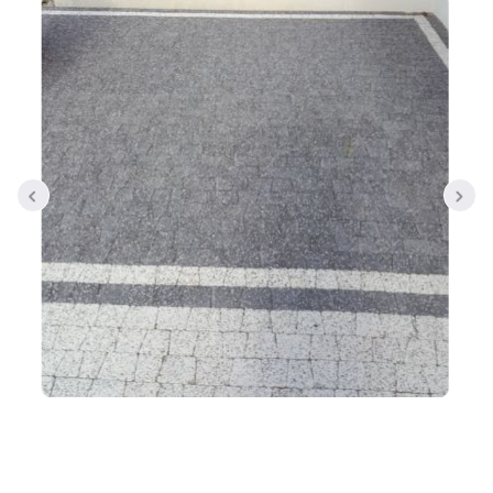
Tral-Słupex Śląsk
BRUK SA Śląsk
KOST-BET Śląsk
Bruk Sp. z o.o. Śląsk
DREWBET Śląsk
Goliat Gres Śląsk
KONTAKT
O FIRMIE
USŁUGI BRUKARSKIE