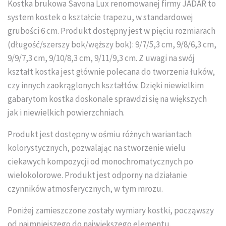
Kostka brukowa Savona Lux renomowanej firmy JADAR to
Układanie kostki brukowej
system kostek o kształcie trapezu, w standardowej
grubości 6 cm. Produkt dostępny jest w pięciu rozmiarach
(długość/szerszy bok/węższy bok): 9/7/5,3 cm, 9/8/6,3 cm,
9/9/7,3 cm, 9/10/8,3 cm, 9/11/9,3 cm. Z uwagi na swój
kształt kostka jest głównie polecana do tworzenia łuków,
czy innych zaokrąglonych kształtów. Dzięki niewielkim
gabarytom kostka doskonale sprawdzi się na większych
jak i niewielkich powierzchniach.
Produkt jest dostępny w ośmiu różnych wariantach
kolorystycznych, pozwalając na stworzenie wielu
ciekawych kompozycji od monochromatycznych po
wielokolorowe. Produkt jest odporny na działanie
czynników atmosferycznych, w tym mrozu.
Poniżej zamieszczone zostały wymiary kostki, począwszy
od najmniejszego do największego elementu.