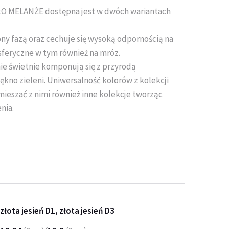
O MELANŻE dostępna jest w dwóch wariantach
ny fazą oraz cechuje się wysoką odpornością na
sferyczne w tym również na mróz.
e świetnie komponują się z przyrodą
ękno zieleni. Uniwersalność kolorów z kolekcji
ieszać z nimi również inne kolekcje tworząc
nia.
złota jesień D1, złota jesień D3