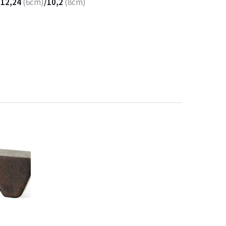
:
12,24
(6cm)
/10,2
(8cm)