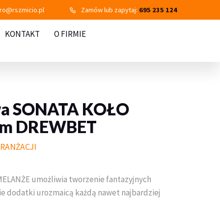
uro@rszmicio.pl
Zamów lub zapytaj:
695 235 124
KONTAKT
O FIRMIE
wa SONATA KOŁO
cm DREWBET
RANŻACJI
ELANŻE umożliwia tworzenie fantazyjnych
kie dodatki urozmaicą każdą nawet najbardziej