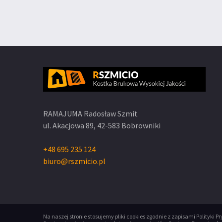
RAMAJUMA Radosław Szmit
ul. Akacjowa 89,
42-583 Bobrowniki
+48 695 235 124
biuro@rszmicio.pl
Na naszej stronie stosujemy pliki cookies zgodnie z zapisami
Polityki P