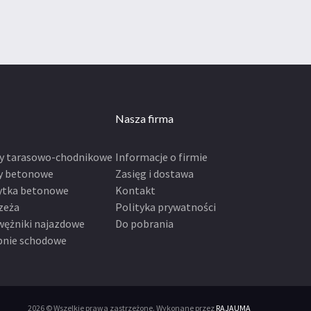
Nasza firma
ty tarasowo-chodnikowe
Informacje o firmie
y betonowe
Zasięg i dostawa
ytka betonowe
Kontakt
zeża
Polityka prywatności
wężniki najazdowe
Do pobrania
pnie schodowe
2026 © Wszelkie prawa zastrzeżone. Wykonane przez
RAJAUMA