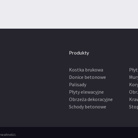
Produkty
Kostka brukowa
Pły
Donice betonowe
Mur
Palisady
Kor
Płyty elewacyjne
Obr
Obrzeża dekoracyjne
Kra
Schody betonowe
Sto
rywatności
.