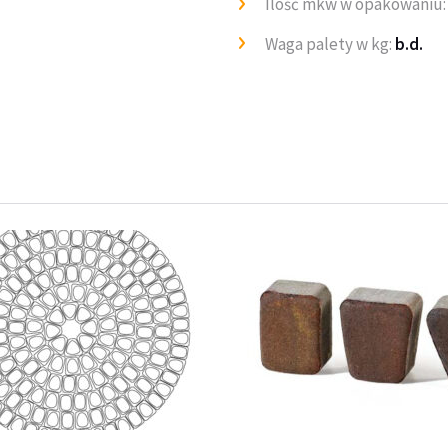
Ilość mkw w opakowaniu
Waga palety w kg:
b.d.