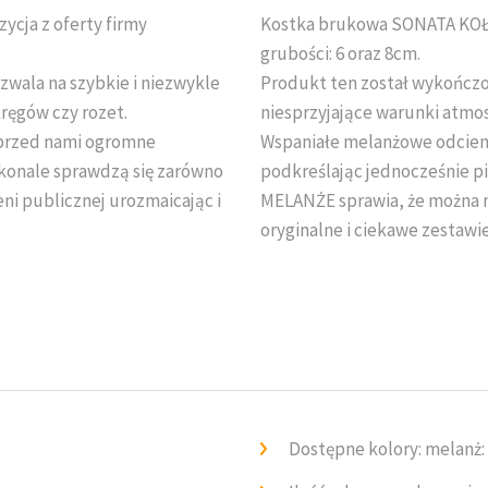
cja z oferty firmy
Kostka brukowa SONATA KOŁ
grubości: 6 oraz 8cm.
zwala na szybkie i niezwykle
Produkt ten został wykończo
kręgów czy rozet.
niesprzyjające warunki atmo
przed nami ogromne
Wspaniałe melanżowe odcieni
konale sprawdzą się zarówno
podkreślając jednocześnie pi
eni publicznej urozmaicając i
MELANŻE sprawia, że można m
oryginalne i ciekawe zestawie
Dostępne kolory: melanż: