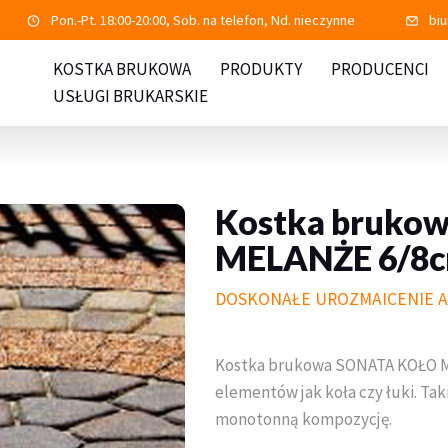
Pon.-Pt. 18:00-20:00, Sob. na telefon, Nd. nieczynne
bi
KOSTKA BRUKOWA
PRODUKTY
PRODUCENCI
USŁUGI BRUKARSKIE
Kostka bruko
MELANŻE 6/8
DOSKONAŁE UROZMAICENIE A
Kostka brukowa SONATA KOŁO M
elementów jak koła czy łuki. Ta
monotonną kompozycję.