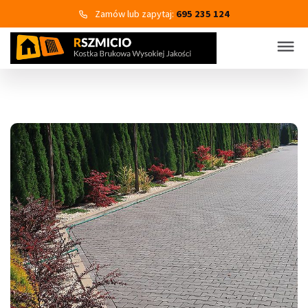
Zamów lub zapytaj:
695 235 124
KOSTKA BRUKOWA
PRODUKTY
Wszystkie kategorie produktów
Kostka brukowa
Eko Bruk
Płyty tarasowo-chodnikowe
Obrzeża dekoracyjne