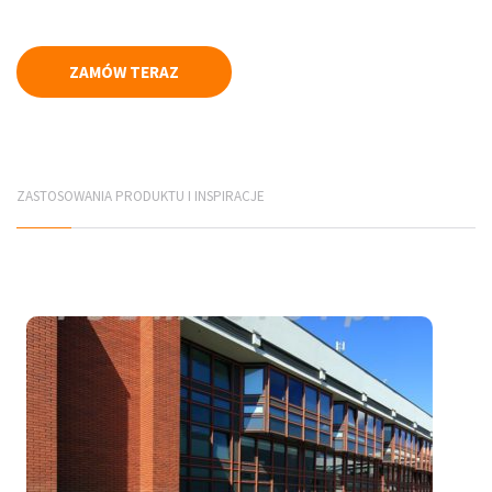
Płyty elewacyjne
ZAMÓW TERAZ
Mury betonowe
Korytka betonowe
Elementy infrastruktury drogowej
ZASTOSOWANIA PRODUKTU I INSPIRACJE
Elementy prefabrykowane
PRODUCENCI
Jadar Śląsk
Galabeton Śląsk
Polbruk Śląsk
Combet Śląsk