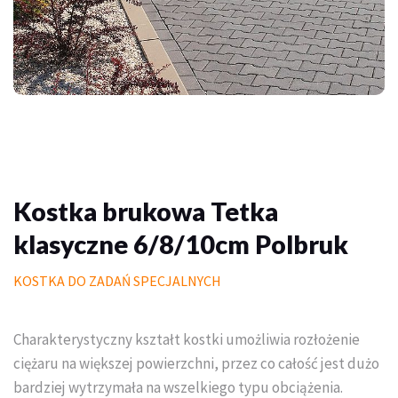
Palisady
Donice betonowe
Schody betonowe
Mała architektura ogrodowa
Meble do domu i ogrodu
Kostka brukowa Tetka
Piasek polimerowy
klasyczne 6/8/10cm Polbruk
Chemia
KOSTKA DO ZADAŃ SPECJALNYCH
Wymarzony trawnik
Charakterystyczny kształt kostki umożliwia rozłożenie
Outlet
ciężaru na większej powierzchni, przez co całość jest dużo
Trawa w rolce PREMIUM
bardziej wytrzymała na wszelkiego typu obciążenia.