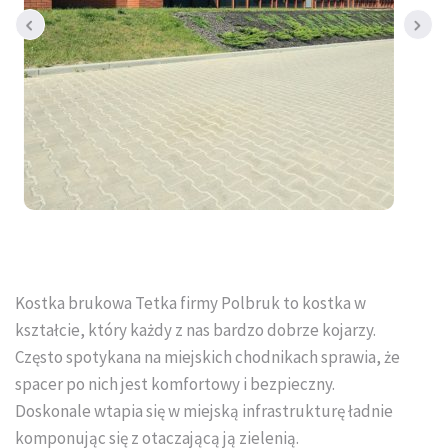
Tral-Słupex Śląsk
BRUK SA Śląsk
KOST-BET Śląsk
Bruk Sp. z o.o. Śląsk
DREWBET Śląsk
Goliat Gres Śląsk
Kostka brukowa Tetka firmy Polbruk to kostka w
KONTAKT
kształcie, który każdy z nas bardzo dobrze kojarzy.
Często spotykana na miejskich chodnikach sprawia, że
O FIRMIE
spacer po nich jest komfortowy i bezpieczny.
Doskonale wtapia się w miejską infrastrukturę ładnie
USŁUGI BRUKARSKIE
komponując się z otaczającą ją zielenią.