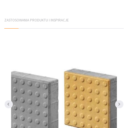
Płyty elewacyjne
ZASTOSOWANIA PRODUKTU I INSPIRACJE
Mury betonowe
Korytka betonowe
Elementy infrastruktury drogowej
Elementy prefabrykowane
PRODUCENCI
Jadar Śląsk
Galabeton Śląsk
Polbruk Śląsk
Combet Śląsk