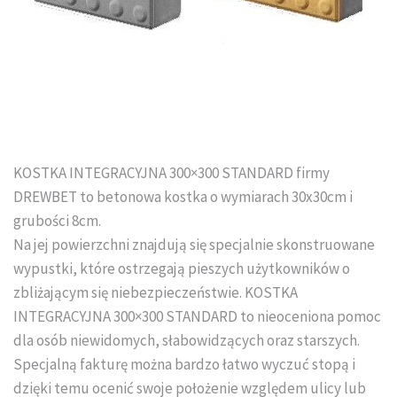
Tral-Słupex Śląsk
BRUK SA Śląsk
KOST-BET Śląsk
Bruk Sp. z o.o. Śląsk
KOSTKA INTEGRACYJNA 300×300 STANDARD firmy
DREWBET to betonowa kostka o wymiarach 30x30cm i
DREWBET Śląsk
grubości 8cm.
Goliat Gres Śląsk
Na jej powierzchni znajdują się specjalnie skonstruowane
wypustki, które ostrzegają pieszych użytkowników o
KONTAKT
zbliżającym się niebezpieczeństwie. KOSTKA
INTEGRACYJNA 300×300 STANDARD to nieoceniona pomoc
O FIRMIE
dla osób niewidomych, słabowidzących oraz starszych.
Specjalną fakturę można bardzo łatwo wyczuć stopą i
USŁUGI BRUKARSKIE
dzięki temu ocenić swoje położenie względem ulicy lub