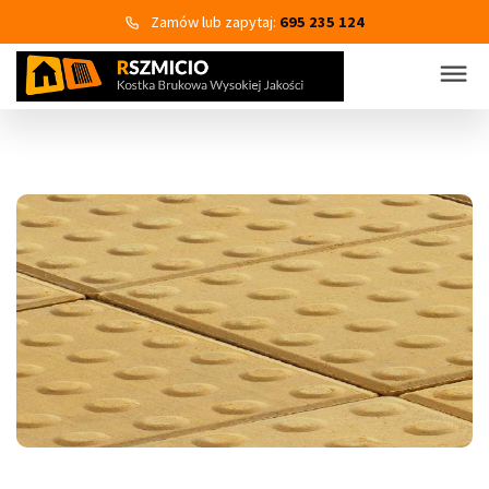
Zamów lub zapytaj:
695 235 124
KOSTKA BRUKOWA
PRODUKTY
Wszystkie kategorie produktów
Kostka brukowa
Eko Bruk
Płyty tarasowo-chodnikowe
Obrzeża dekoracyjne