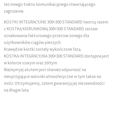
też innego traktu komunikacyjnego stwarzającego
Układanie kostki brukowej
zagrożenie.
KOSTKI INTEGRACYJNE 300×300 STANDARD tworzą razem
z KOSTKĄ KIERUNKOWĄ 300×300 STANDARD zestaw
oznakowania fakturowego przeznaczonego dla
użytkowników ciągów pieszych.
Krawędzie kostki zostały wykończone fazą.
KOSTKA INTEGRACYJNA 300×300 STANDARD dostępna jest
w kolorze szarym oraz żółtym.
Ważnym jej atutem jest również odporność na
niesprzyjające warunki atmosferyczne w tym także na
mróz. Otrzymujemy, zatem gwarancję jej niezawodności
na długie lata.