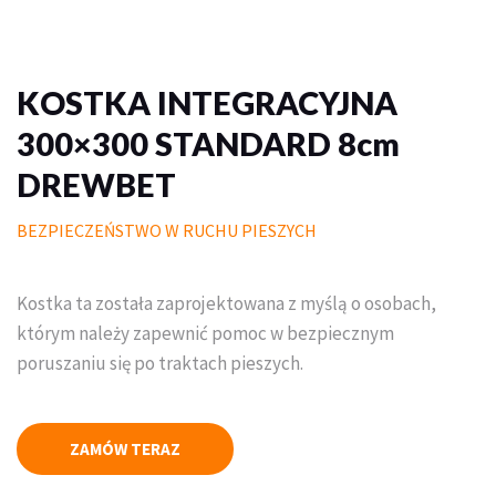
Palisady
Donice betonowe
KOSTKA INTEGRACYJNA
Schody betonowe
300×300 STANDARD 8cm
DREWBET
Mała architektura ogrodowa
BEZPIECZEŃSTWO W RUCHU PIESZYCH
Meble do domu i ogrodu
Piasek polimerowy
Kostka ta została zaprojektowana z myślą o osobach,
Chemia
którym należy zapewnić pomoc w bezpiecznym
poruszaniu się po traktach pieszych.
Wymarzony trawnik
Outlet
ZAMÓW TERAZ
Trawa w rolce PREMIUM