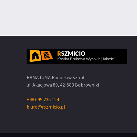
RAMAJUMA Radosław Szmit
ul. Akacjowa 89,
42-583 Bobrowniki
+48 695 235 124
biuro@rszmicio.pl