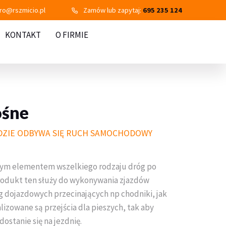
uro@rszmicio.pl
Zamów lub zapytaj:
695 235 124
KONTAKT
O FIRMIE
ośne
DZIE ODBYWA SIĘ RUCH SAMOCHODOWY
nym elementem wszelkiego rodzaju dróg po
Produkt ten służy do wykonywania zjazdów
g dojazdowych przecinających np chodniki, jak
lizowane są przejścia dla pieszych, tak aby
stanie się na jezdnię.