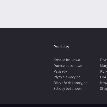
Produkty
Kostka brukowa
Pły
Donice betonowe
Mur
Palisady
Kor
Płyty elewacyjne
Obr
Obrzeża dekoracyjne
Kra
Schody betonowe
Sto