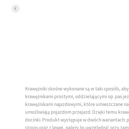
Krawężniki skośne wykonane są w taki sposób, aby
krawężnikami prostymi, oddzielającymi np. pas je
krawężnikami najazdowymi, które umieszczane na 
umożliwiają pojazdom przejazd. Dzięki temu kraw
docinki. Produkt występuje w dwóch wariantach: p
strony oraz z lewej, należy to uwzględnić przy za