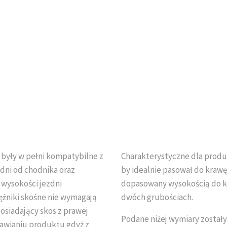
 były w pełni kompatybilne z
Charakterystyczne dla produk
zdni od chodnika oraz
by idealnie pasował do krawę
wysokości jezdni
dopasowany wysokością do k
ężniki skośne nie wymagają
dwóch grubościach.
osiadający skos z prawej
Podane niżej wymiary został
mawianiu produktu gdyż z