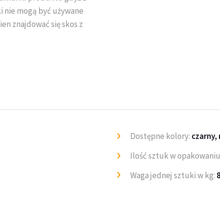
ki nie mogą być używane
en znajdować się skos z
Dostępne kolory:
czarny,
Ilość sztuk w opakowaniu
Waga jednej sztuki w kg: