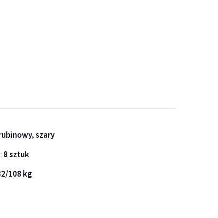
 rubinowy, szary
:
8 sztuk
82/108 kg