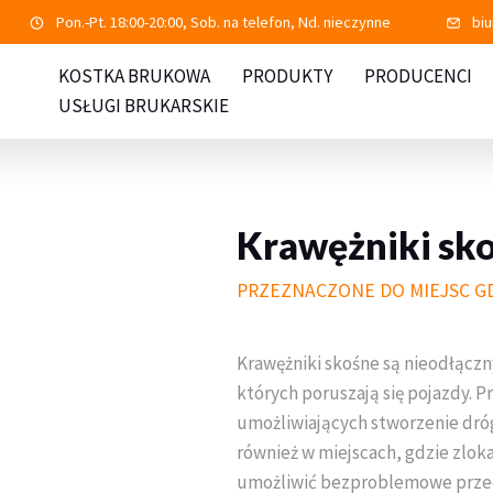
Pon.-Pt. 18:00-20:00, Sob. na telefon, Nd. nieczynne
bi
KOSTKA BRUKOWA
PRODUKTY
PRODUCENCI
USŁUGI BRUKARSKIE
Krawężniki sk
PRZEZNACZONE DO MIEJSC G
Krawężniki skośne są nieodłącz
których poruszają się pojazdy. 
umożliwiających stworzenie dró
również w miejscach, gdzie zloka
umożliwić bezproblemowe przedo