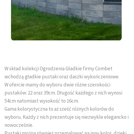
Tral-Słupex Śląsk
BRUK SA Śląsk
KOST-BET Śląsk
Bruk Sp. z o.o. Śląsk
DREWBET Śląsk
W skład kolekcji Ogrodzenia Gładkie firmy Combet
wchodzą gładkie pustaki oraz daszki wykończeniowe.
Goliat Gres Śląsk
W ofercie mamy do wyboru dwie różne szerokości
pustaków: 22 oraz 39cm. Długość każdego z nich wynosi
KONTAKT
54cm natomiast wysokość to 16cm.
Gama kolorystyczna to aż sześć różnych kolorów do
O FIRMIE
wyboru. Każdy z nich prezentuje się niezwykle elegancko i
nowocześnie.
USŁUGI BRUKARSKIE
Pustaki można również przemalować na inny kolor, dzięki