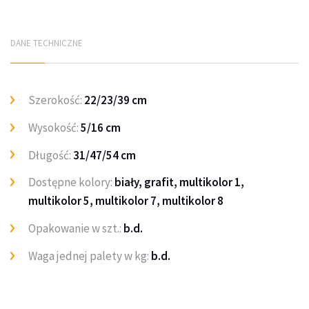
DANE TECHNICZNE
Szerokość:
22/23/39 cm
Wysokość:
5/16 cm
Długość:
31/47/54 cm
Dostępne kolory:
biały, grafit, multikolor 1,
multikolor 5, multikolor 7, multikolor 8
Opakowanie w szt.:
b.d.
Waga jednej palety w kg:
b.d.