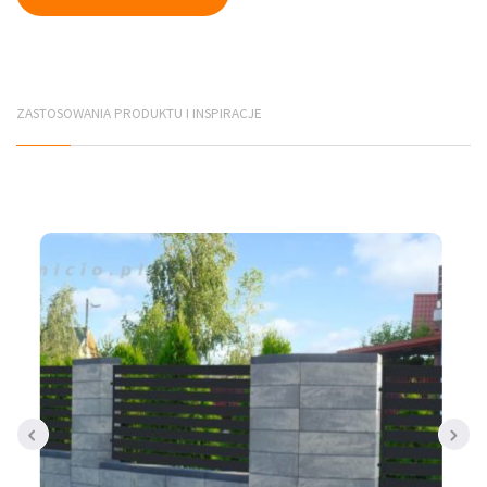
Płyty elewacyjne
Mury betonowe
ZASTOSOWANIA PRODUKTU I INSPIRACJE
Korytka betonowe
Elementy infrastruktury drogowej
Elementy prefabrykowane
PRODUCENCI
Jadar Śląsk
Galabeton Śląsk
Polbruk Śląsk
Combet Śląsk