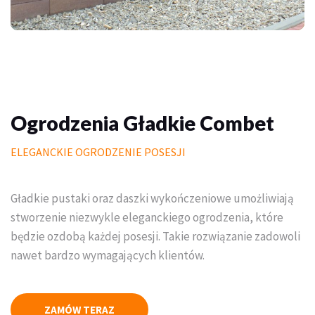
Palisady
Donice betonowe
Schody betonowe
Mała architektura ogrodowa
Ogrodzenia Gładkie Combet
Meble do domu i ogrodu
ELEGANCKIE OGRODZENIE POSESJI
Piasek polimerowy
Gładkie pustaki oraz daszki wykończeniowe umożliwiają
Chemia
stworzenie niezwykle eleganckiego ogrodzenia, które
będzie ozdobą każdej posesji. Takie rozwiązanie zadowoli
Wymarzony trawnik
nawet bardzo wymagających klientów.
Outlet
Trawa w rolce PREMIUM
ZAMÓW TERAZ