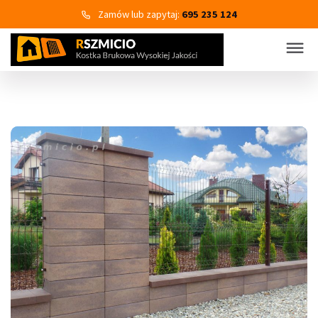
Zamów lub zapytaj:
695 235 124
KOSTKA BRUKOWA
PRODUKTY
Wszystkie kategorie produktów
Kostka brukowa
Eko Bruk
Płyty tarasowo-chodnikowe
Obrzeża dekoracyjne