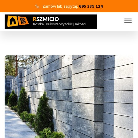
Zamów lub zapytaj:
695 235 124
KOSTKA BRUKOWA
PRODUKTY
Wszystkie kategorie produktów
Kostka brukowa
Eko Bruk
Płyty tarasowo-chodnikowe
Obrzeża dekoracyjne