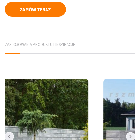
ZAMÓW TERAZ
Płyty elewacyjne
Mury betonowe
Korytka betonowe
ZASTOSOWANIA PRODUKTU I INSPIRACJE
Elementy infrastruktury drogowej
Elementy prefabrykowane
PRODUCENCI
Jadar Śląsk
Galabeton Śląsk
Polbruk Śląsk
Combet Śląsk