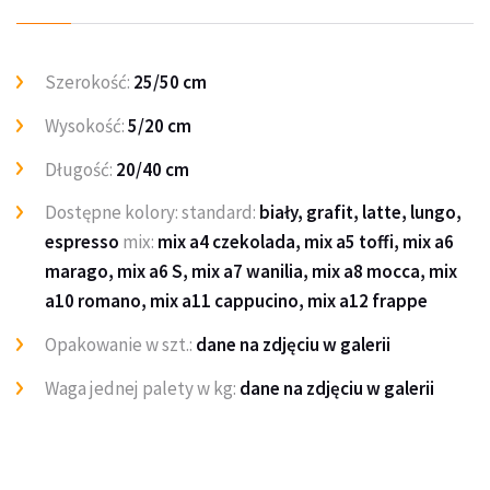
Szerokość:
25/
50
cm
Wysokość:
5/20 cm
Długość:
20/40 cm
Dostępne kolory: standard:
biały,
grafit, latte, lungo,
espresso
mix:
mix a4 czekolada, mix a5 toffi, mix a6
marago, mix a6 S, mix a7 wanilia, mix a8 mocca, mix
a10 romano, mix a11 cappucino, mix a12 frappe
Opakowanie w szt.:
dane na zdjęciu w galerii
Waga jednej palety w kg:
dane na zdjęciu w galerii