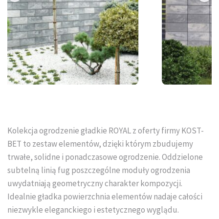
Tral-Słupex Śląsk
BRUK SA Śląsk
KOST-BET Śląsk
Bruk Sp. z o.o. Śląsk
DREWBET Śląsk
Goliat Gres Śląsk
Kolekcja ogrodzenie gładkie ROYAL z oferty firmy KOST-
BET to zestaw elementów, dzięki którym zbudujemy
KONTAKT
trwałe, solidne i ponadczasowe ogrodzenie. Oddzielone
subtelną linią fug poszczególne moduły ogrodzenia
O FIRMIE
uwydatniają geometryczny charakter kompozycji.
Idealnie gładka powierzchnia elementów nadaje całości
USŁUGI BRUKARSKIE
niezwykle eleganckiego i estetycznego wyglądu.