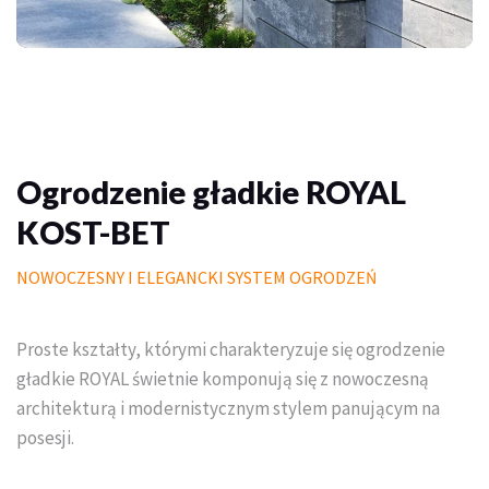
Palisady
Donice betonowe
Schody betonowe
Mała architektura ogrodowa
Ogrodzenie gładkie ROYAL
KOST-BET
Meble do domu i ogrodu
NOWOCZESNY I ELEGANCKI SYSTEM OGRODZEŃ
Piasek polimerowy
Chemia
Proste kształty, którymi charakteryzuje się ogrodzenie
Wymarzony trawnik
gładkie ROYAL świetnie komponują się z nowoczesną
architekturą i modernistycznym stylem panującym na
Outlet
posesji.
Trawa w rolce PREMIUM