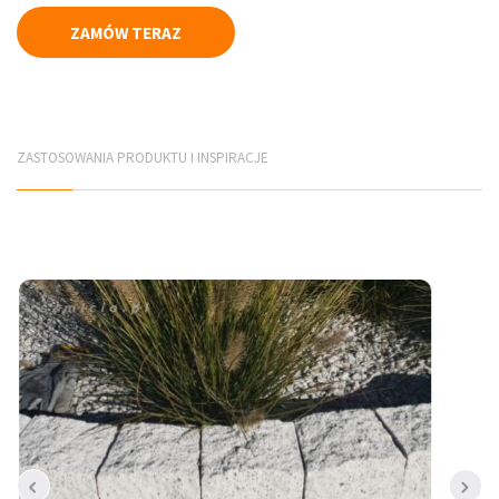
ZAMÓW TERAZ
Płyty elewacyjne
Mury betonowe
Korytka betonowe
ZASTOSOWANIA PRODUKTU I INSPIRACJE
Elementy infrastruktury drogowej
Elementy prefabrykowane
PRODUCENCI
Jadar Śląsk
Galabeton Śląsk
Polbruk Śląsk
Combet Śląsk