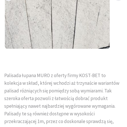
Tral-Słupex Śląsk
BRUK SA Śląsk
KOST-BET Śląsk
Bruk Sp. z o.o. Śląsk
DREWBET Śląsk
Palisada łupana MURO z oferty firmy KOST-BET to
Goliat Gres Śląsk
kolekcja w skład, której wchodzi aż trzynaście wariantów
KONTAKT
palisad różniących się pomiędzy sobą wymiarami. Tak
szeroka oferta pozwoli z łatwością dobrać produkt
O FIRMIE
spełniający nawet najbardziej wygórowane wymagania.
Palisady te są również dostępne w wysokości
USŁUGI BRUKARSKIE
przekraczającej 1m, przez co doskonale sprawdzą się,