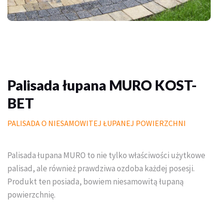
Palisady
Donice betonowe
Schody betonowe
Mała architektura ogrodowa
Palisada łupana MURO KOST-
BET
Meble do domu i ogrodu
PALISADA O NIESAMOWITEJ ŁUPANEJ POWIERZCHNI
Piasek polimerowy
Chemia
Palisada łupana MURO to nie tylko właściwości użytkowe
Wymarzony trawnik
palisad, ale również prawdziwa ozdoba każdej posesji.
Produkt ten posiada, bowiem niesamowitą łupaną
Outlet
powierzchnię.
Trawa w rolce PREMIUM