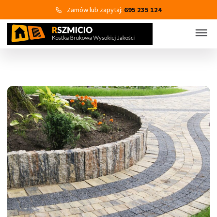
Zamów lub zapytaj:
695 235 124
KOSTKA BRUKOWA
PRODUKTY
Wszystkie kategorie produktów
Kostka brukowa
Eko Bruk
Płyty tarasowo-chodnikowe
Obrzeża dekoracyjne