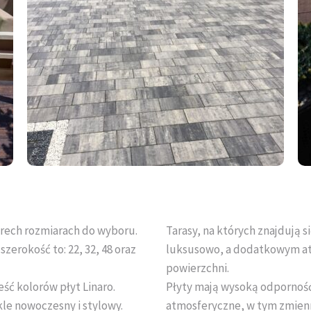
erech rozmiarach do wyboru.
Tarasy, na których znajdują s
zerokość to: 22, 32, 48 oraz
luksusowo, a dodatkowym atu
powierzchni.
ść kolorów płyt Linaro.
Płyty mają wysoką odporność
kle nowoczesny i stylowy.
atmosferyczne, w tym zmienn