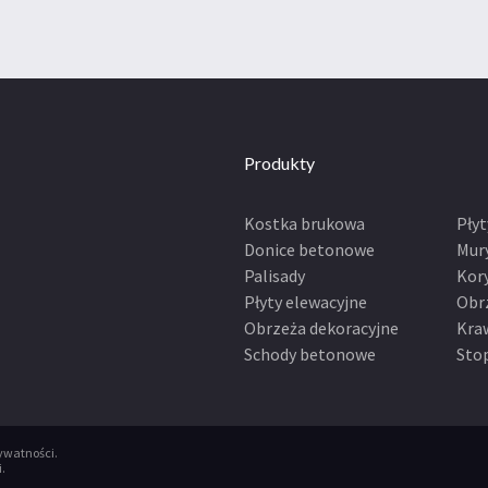
Produkty
Kostka brukowa
Pły
Donice betonowe
Mur
Palisady
Kor
Płyty elewacyjne
Obr
Obrzeża dekoracyjne
Kra
Schody betonowe
Sto
rywatności
.
i
.