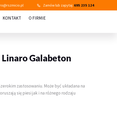
uro@rszmicio.pl
Zamów lub zapytaj:
695 235 124
KONTAKT
O FIRMIE
 Linaro Galabeton
o szerokim zastosowaniu. Może być układana na
uszają się piesi jak i na różnego rodzaju