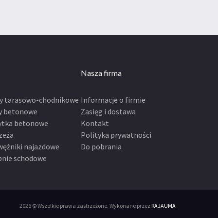
Nasza firma
ty tarasowo-chodnikowe
Informacje o firmie
y betonowe
Zasięg i dostawa
ytka betonowe
Kontakt
zeża
Polityka prywatności
wężniki najazdowe
Do pobrania
pnie schodowe
2026 © Wszelkie prawa zastrzeżone. Wykonane przez
RAJAUMA