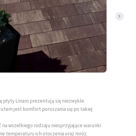
ię płyty Linaro prezentują się niezwykle
tem jest komfort poruszania się po takiej
 na wszelkiego rodzaju niesprzyjające warunki
e temperatury ich otoczenia oraz mróz.