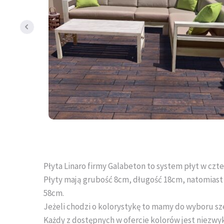
Płyta Linaro firmy Galabeton to system płyt w czt
Płyty mają grubość 8cm, długość 18cm, natomiast s
58cm.
Jeżeli chodzi o kolorystykę to mamy do wyboru sze
Każdy z dostępnych w ofercie kolorów jest niezwy