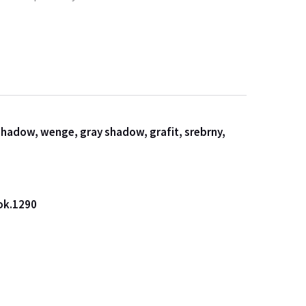
shad
ow,
wenge, gray shadow,
grafit, srebrny,
ok.1
290