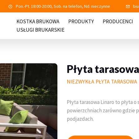
Pon.-Pt. 18:00-20:00, Sob. na telefon, Nd. nieczynne
bi
KOSTKA BRUKOWA
PRODUKTY
PRODUCENCI
USŁUGI BRUKARSKIE
Płyta tarasowa
NIEZWYKŁA PŁYTA TARASOWA
Płyta tarasowa Linaro to płyta 
powierzchniach zarówno gdzie por
podjazdach.