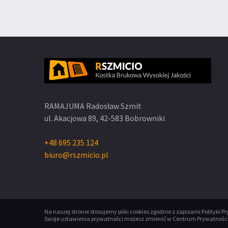
RAMAJUMA Radosław Szmit
ul. Akacjowa 89,
42-583 Bobrowniki
+48 695 235 124
biuro@rszmicio.pl
Na naszej stronie stosujemy pliki cookies zgodnie z zapisami
Polityki P
Swoje ustawienia prywatności możesz zmienić w
Centrum Prywatnośc