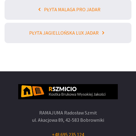
PŁYTA MALAGA PRO JADAR
PŁYTA JAGIELLOŃSKA LUX JADAR
RAMAJUMA Radosław Szmit
ul. Akacjowa 89,
42-583 Bobrowniki
+48 695 235 124