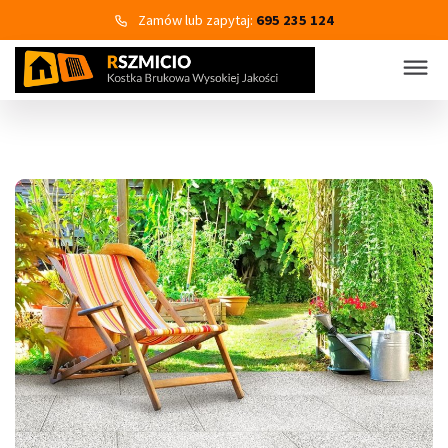
Zamów lub zapytaj:
695 235 124
KOSTKA BRUKOWA
PRODUKTY
Wszystkie kategorie produktów
Kostka brukowa
Eko Bruk
Płyty tarasowo-chodnikowe
Obrzeża dekoracyjne