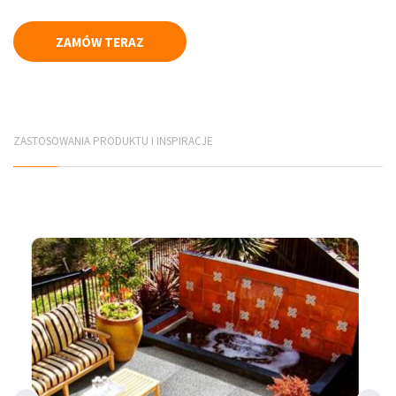
Płyty elewacyjne
ZAMÓW TERAZ
Mury betonowe
Korytka betonowe
ZASTOSOWANIA PRODUKTU I INSPIRACJE
Elementy infrastruktury drogowej
Elementy prefabrykowane
PRODUCENCI
Jadar Śląsk
Galabeton Śląsk
Polbruk Śląsk
Combet Śląsk