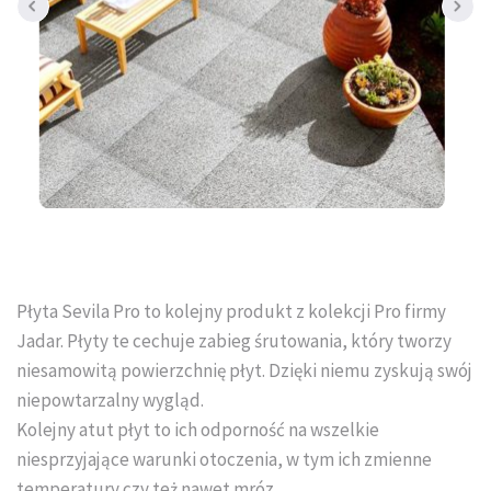
Tral-Słupex Śląsk
BRUK SA Śląsk
KOST-BET Śląsk
Bruk Sp. z o.o. Śląsk
DREWBET Śląsk
Goliat Gres Śląsk
Płyta Sevila Pro to kolejny produkt z kolekcji Pro firmy
Jadar. Płyty te cechuje zabieg śrutowania, który tworzy
KONTAKT
niesamowitą powierzchnię płyt. Dzięki niemu zyskują swój
niepowtarzalny wygląd.
O FIRMIE
Kolejny atut płyt to ich odporność na wszelkie
niesprzyjające warunki otoczenia, w tym ich zmienne
USŁUGI BRUKARSKIE
temperatury czy też nawet mróz.