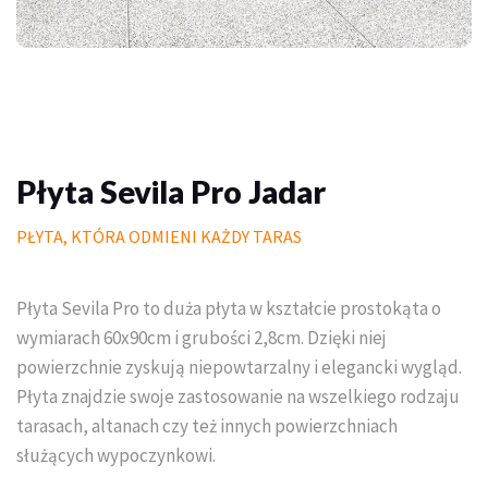
Palisady
Donice betonowe
Schody betonowe
Mała architektura ogrodowa
Płyta Sevila Pro Jadar
Meble do domu i ogrodu
PŁYTA, KTÓRA ODMIENI KAŻDY TARAS
Piasek polimerowy
Płyta Sevila Pro to duża płyta w kształcie prostokąta o
Chemia
wymiarach 60x90cm i grubości 2,8cm. Dzięki niej
powierzchnie zyskują niepowtarzalny i elegancki wygląd.
Wymarzony trawnik
Płyta znajdzie swoje zastosowanie na wszelkiego rodzaju
Outlet
tarasach, altanach czy też innych powierzchniach
służących wypoczynkowi.
Trawa w rolce PREMIUM