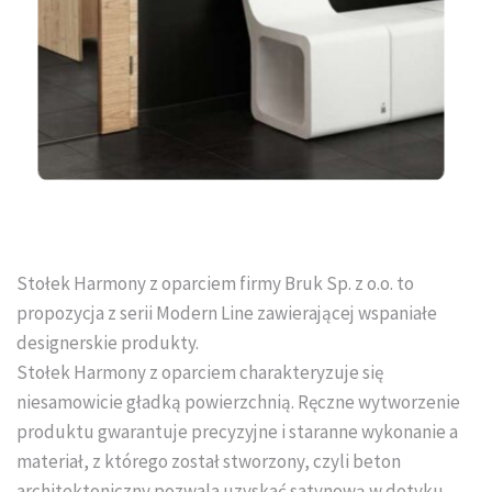
Tral-Słupex Śląsk
BRUK SA Śląsk
KOST-BET Śląsk
Bruk Sp. z o.o. Śląsk
DREWBET Śląsk
Stołek Harmony z oparciem firmy Bruk Sp. z o.o. to
Goliat Gres Śląsk
propozycja z serii Modern Line zawierającej wspaniałe
designerskie produkty.
KONTAKT
Stołek Harmony z oparciem charakteryzuje się
niesamowicie gładką powierzchnią. Ręczne wytworzenie
O FIRMIE
produktu gwarantuje precyzyjne i staranne wykonanie a
materiał, z którego został stworzony, czyli beton
USŁUGI BRUKARSKIE
architektoniczny pozwala uzyskać satynową w dotyku