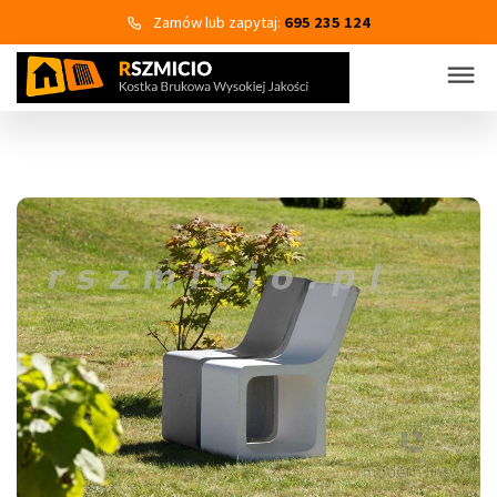
Zamów lub zapytaj:
695 235 124
KOSTKA BRUKOWA
PRODUKTY
Wszystkie kategorie produktów
Kostka brukowa
Eko Bruk
Płyty tarasowo-chodnikowe
Obrzeża dekoracyjne