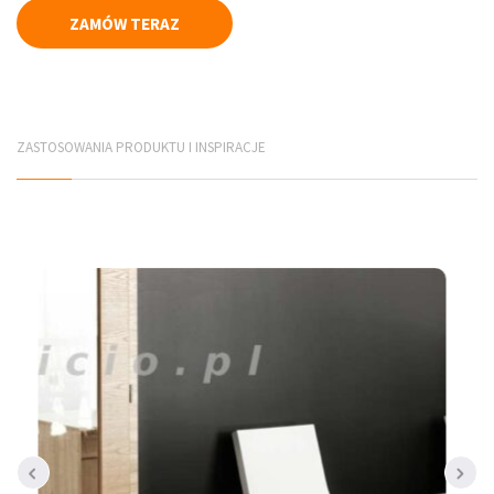
ZAMÓW TERAZ
Płyty elewacyjne
Mury betonowe
Korytka betonowe
ZASTOSOWANIA PRODUKTU I INSPIRACJE
Elementy infrastruktury drogowej
Elementy prefabrykowane
PRODUCENCI
Jadar Śląsk
Galabeton Śląsk
Polbruk Śląsk
Combet Śląsk