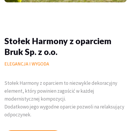
Palisady
Donice betonowe
Schody betonowe
Stołek Harmony z oparciem
Mała architektura ogrodowa
Bruk Sp. z o.o.
Meble do domu i ogrodu
ELEGANCJA I WYGODA
Piasek polimerowy
Stołek Harmony z oparciem to niezwykle dekoracyjny
Chemia
element, który powinien zagościć w każdej
modernistycznej kompozycji.
Wymarzony trawnik
Dodatkowo jego wygodne oparcie pozwoli na relaksujący
Outlet
odpoczynek.
Trawa w rolce PREMIUM