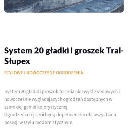
Palisady
Donice betonowe
Schody betonowe
Mała architektura ogrodowa
System 20 gładki i groszek Tral-
Słupex
Meble do domu i ogrodu
STYLOWE I NOWOCZESNE OGRODZENIA
Piasek polimerowy
Chemia
System 20 gładki i groszek to seria niezwykle stylowych i
Wymarzony trawnik
nowocześnie wyglądających ogrodzeń dostępnych w
szerokiej gamie kolorystycznej.
Outlet
Ogrodzenia tej serii będą dopełnieniem dla wszystkich
posesji w stylu modernistycznym.
Trawa w rolce PREMIUM