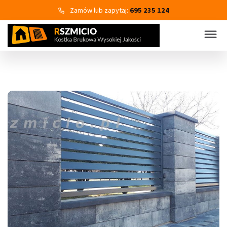
Zamów lub zapytaj:
695 235 124
KOSTKA BRUKOWA
PRODUKTY
Wszystkie kategorie produktów
Kostka brukowa
Eko Bruk
Płyty tarasowo-chodnikowe
Obrzeża dekoracyjne