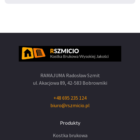
RAMAJUMA Radosław Szmit
ul. Akacjowa 89,
42-583 Bobrowniki
+48 695 235 124
biuro@rszmicio.pl
Produkty
Kostka brukowa