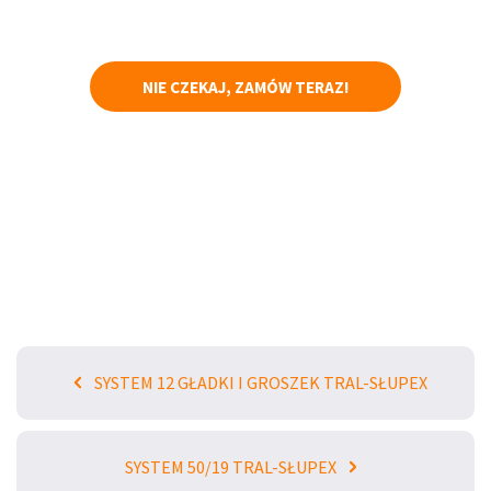
NIE CZEKAJ, ZAMÓW TERAZ!
SYSTEM 12 GŁADKI I GROSZEK TRAL-SŁUPEX
SYSTEM 50/19 TRAL-SŁUPEX