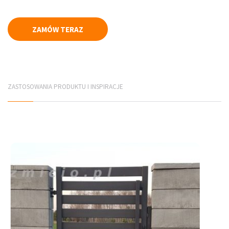
Płyty elewacyjne
ZAMÓW TERAZ
Mury betonowe
Korytka betonowe
Elementy infrastruktury drogowej
ZASTOSOWANIA PRODUKTU I INSPIRACJE
Elementy prefabrykowane
PRODUCENCI
Jadar Śląsk
Galabeton Śląsk
Polbruk Śląsk
Combet Śląsk