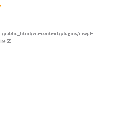
A
pl/public_html/wp-content/plugins/mwpl-
ine
55