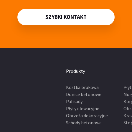
SZYBKI KONTAKT
Produkty
Kostka brukowa
Pły
Donice betonowe
Mur
Palisady
Kor
Płyty elewacyjne
Obr
Obrzeża dekoracyjne
Kra
Schody betonowe
Sto