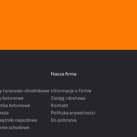
Nasza firma
ty tarasowo-chodnikowe
Informacje o firmie
y betonowe
Zasięg i dostawa
ytka betonowe
Kontakt
zeża
Polityka prywatności
wężniki najazdowe
Do pobrania
pnie schodowe