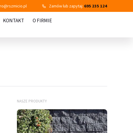
uro@rszmicio.pl
Zamów lub zapytaj:
695 235 124
KONTAKT
O FIRMIE
NASZE PRODUKTY