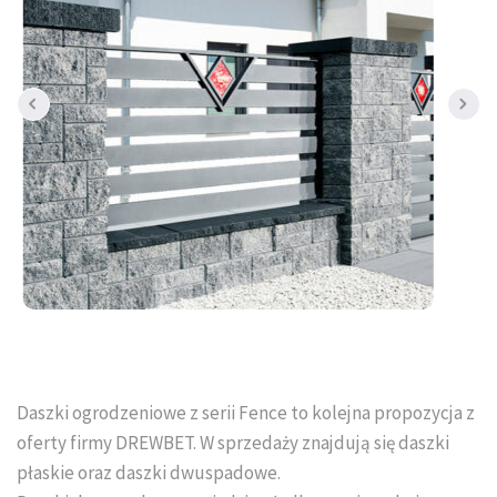
Tral-Słupex Śląsk
BRUK SA Śląsk
KOST-BET Śląsk
Bruk Sp. z o.o. Śląsk
DREWBET Śląsk
Goliat Gres Śląsk
KONTAKT
O FIRMIE
Daszki ogrodzeniowe z serii Fence to kolejna propozycja z
oferty firmy DREWBET. W sprzedaży znajdują się daszki
USŁUGI BRUKARSKIE
płaskie oraz daszki dwuspadowe.