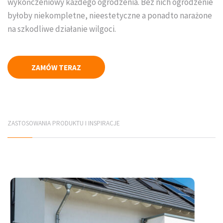
wykończeniowy każdego ogrodzenia. Bez nich ogrodzenie
byłoby niekompletne, nieestetyczne a ponadto narażone
Płyty elewacyjne
na szkodliwe działanie wilgoci.
Mury betonowe
Korytka betonowe
ZAMÓW TERAZ
Elementy infrastruktury drogowej
Elementy prefabrykowane
ZASTOSOWANIA PRODUKTU I INSPIRACJE
PRODUCENCI
Jadar Śląsk
Galabeton Śląsk
Polbruk Śląsk
Combet Śląsk