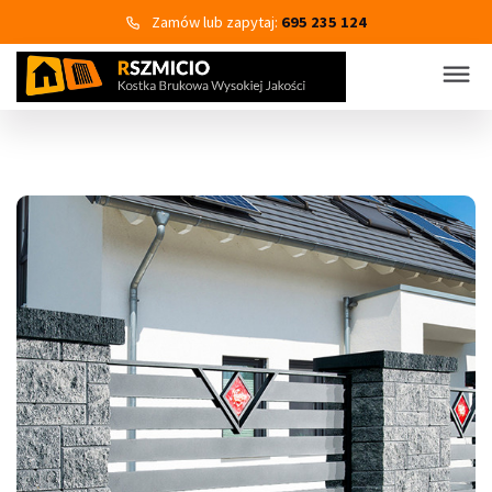
Zamów lub zapytaj:
695 235 124
KOSTKA BRUKOWA
PRODUKTY
Wszystkie kategorie produktów
Kostka brukowa
Eko Bruk
Płyty tarasowo-chodnikowe
Obrzeża dekoracyjne