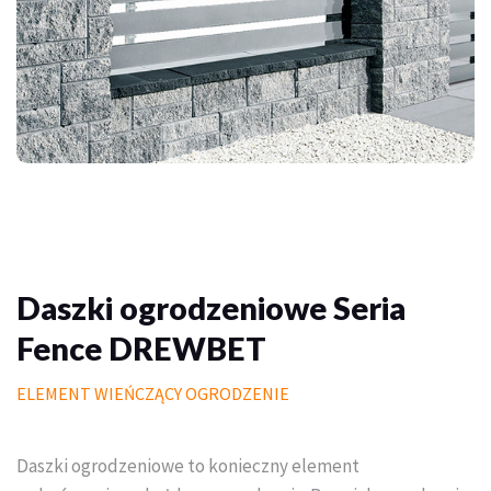
Palisady
Donice betonowe
Schody betonowe
Mała architektura ogrodowa
Meble do domu i ogrodu
Piasek polimerowy
Daszki ogrodzeniowe Seria
Chemia
Fence DREWBET
Wymarzony trawnik
ELEMENT WIEŃCZĄCY OGRODZENIE
Outlet
Daszki ogrodzeniowe to konieczny element
Trawa w rolce PREMIUM