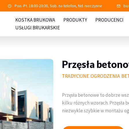
Pon.-Pt. 18:00-20:00, Sob. na telefon, Nd. nieczynne
bi
KOSTKA BRUKOWA
PRODUKTY
PRODUCENCI
USŁUGI BRUKARSKIE
Przęsła beto
TRADYCYJNE OGRODZENIA B
Przęsła betonowe to dobrze ws
kilku różnych wzorach. Przęsła 
niezwykle szybkie w montażu og