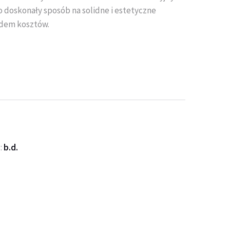
 doskonały sposób na solidne i estetyczne
adem kosztów.
:
b.d.