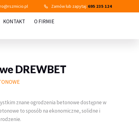
uro@rszmicio.pl
Zamów lub zapytaj:
695 235 124
KONTAKT
O FIRMIE
nowe DREWBET
ETONOWE
zystkim znane ogrodzenia betonowe dostępne w
betonowe to sposób na ekonomiczne, solidne i
rodzenie.