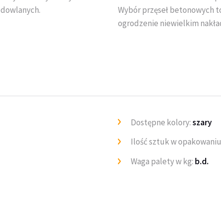
udowlanych.
Wybór przęseł betonowych to
ogrodzenie niewielkim nakł
Dostępne kolory:
szary
Ilość sztuk w opakowaniu
Waga palety w kg:
b.d.