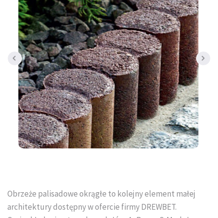
Tral-Słupex Śląsk
BRUK SA Śląsk
KOST-BET Śląsk
Bruk Sp. z o.o. Śląsk
DREWBET Śląsk
Goliat Gres Śląsk
KONTAKT
O FIRMIE
Obrzeże palisadowe okrągłe to kolejny element małej
USŁUGI BRUKARSKIE
architektury dostępny w ofercie firmy DREWBET.