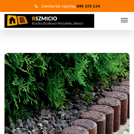
Zamów lub zapytaj:
695 235 124
KOSTKA BRUKOWA
PRODUKTY
Wszystkie kategorie produktów
Kostka brukowa
Eko Bruk
Płyty tarasowo-chodnikowe
Obrzeża dekoracyjne