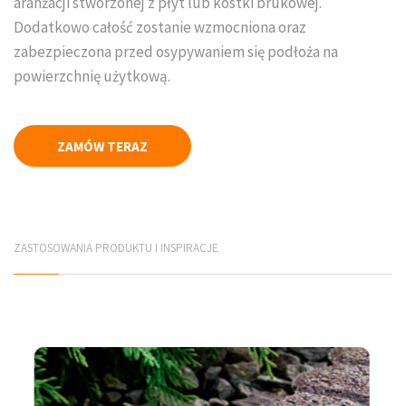
aranżacji stworzonej z płyt lub kostki brukowej.
Dodatkowo całość zostanie wzmocniona oraz
Płyty elewacyjne
zabezpieczona przed osypywaniem się podłoża na
Mury betonowe
powierzchnię użytkową.
Korytka betonowe
ZAMÓW TERAZ
Elementy infrastruktury drogowej
Elementy prefabrykowane
PRODUCENCI
ZASTOSOWANIA PRODUKTU I INSPIRACJE
Jadar Śląsk
Galabeton Śląsk
Polbruk Śląsk
Combet Śląsk