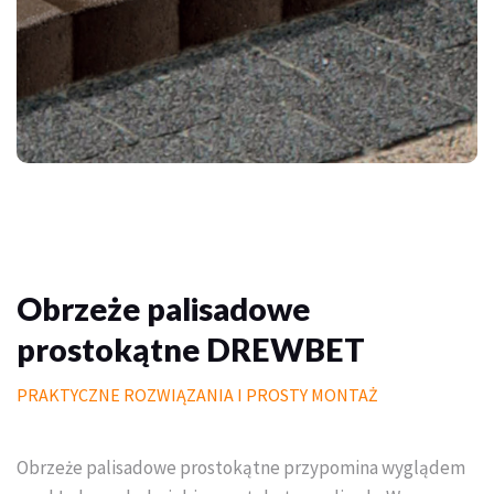
Palisady
Donice betonowe
Schody betonowe
Mała architektura ogrodowa
Meble do domu i ogrodu
Piasek polimerowy
Obrzeże palisadowe
Chemia
prostokątne DREWBET
Wymarzony trawnik
PRAKTYCZNE ROZWIĄZANIA I PROSTY MONTAŻ
Outlet
Obrzeże palisadowe prostokątne przypomina wyglądem
Trawa w rolce PREMIUM