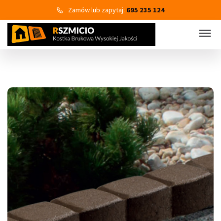
Zamów lub zapytaj:
695 235 124
KOSTKA BRUKOWA
PRODUKTY
Wszystkie kategorie produktów
Kostka brukowa
Eko Bruk
Płyty tarasowo-chodnikowe
Obrzeża dekoracyjne