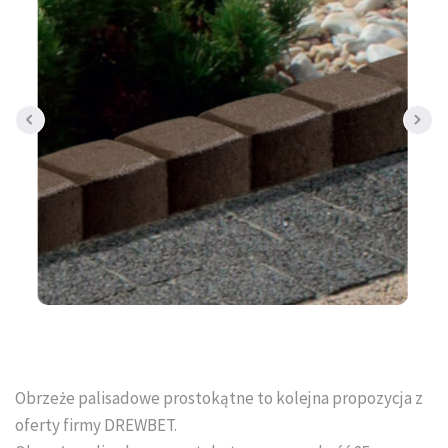
Tral-Słupex Śląsk
BRUK SA Śląsk
KOST-BET Śląsk
Bruk Sp. z o.o. Śląsk
DREWBET Śląsk
Goliat Gres Śląsk
KONTAKT
O FIRMIE
Obrzeże palisadowe prostokątne to kolejna propozycja z
USŁUGI BRUKARSKIE
oferty firmy DREWBET.